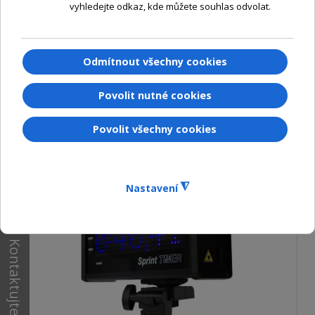
ČASOMÍRY
TEXTOVÉ LED PANELY
ELEKTRONICKÝ BZUČÁK
AKČNÍ
ZBOŽÍ
Kontaktujte nás