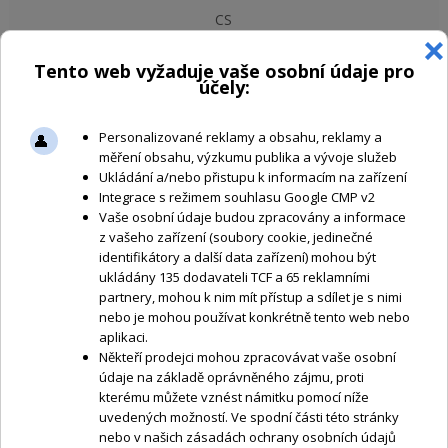
CS
603 862 080
|
info@trv-kocab.cz
Koruna česká Kč
NÁKUPNÍ KOŠÍK
KOŠÍK JE PRÁZDNÝ
Home
»
Časomíry
CO
NABÍZÍME