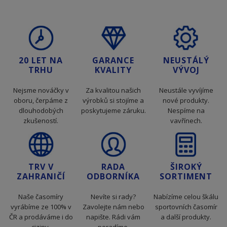
20 LET NA
GARANCE
NEUSTÁLÝ
TRHU
KVALITY
VÝVOJ
Nejsme nováčky v
Za kvalitou našich
Neustále vyvíjíme
oboru, čerpáme z
výrobků si stojíme a
nové produkty.
dlouhodobých
poskytujeme záruku.
Nespíme na
zkušeností.
vavřínech.
TRV V
RADA
ŠIROKÝ
ZAHRANIČÍ
ODBORNÍKA
SORTIMENT
Naše časomíry
Nevíte si rady?
Nabízíme celou škálu
vyrábíme ze 100% v
Zavolejte nám nebo
sportovních časomír
ČR a prodáváme i do
napište. Rádi vám
a další produkty.