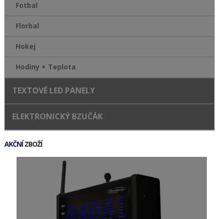
Fotbal
Florbal
Hokej
Hodiny + Teplota
TEXTOVÉ LED PANELY
ELEKTRONICKÝ BZUČÁK
AKČNÍ
ZBOŽÍ