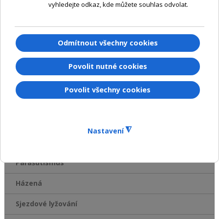
ČASOMÍRY
Požární sport
Basketbal
Tréninková časomíra
Hobby Horse
Agility
Vozatajství
Parašutismus
Házená
Sjezdové lyžování