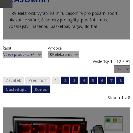
TRV elektronik vyrábí na míru časomíry pro požární sport,
ukazatele skóre, časomíry pro agility, parašutismus,
vozatajství, házenou, basketbal, ragby, florbal.
Řadit
Výrobce:
Název produktu +/-
TRV elektronik
Výsledky 1 - 12 z 91
Začátek
Předchozí
1
2
3
4
5
6
7
8
Následující
Konec
Strana 1 z 8