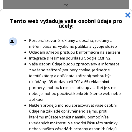
CS
603 862 080
|
info@trv-kocab.cz
Koruna česká Kč
NÁKUPNÍ KOŠÍK
KOŠÍK JE PRÁZDNÝ
Home
CO
NABÍZÍME