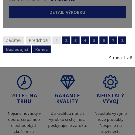
DETAIL VÝROBKU
Začátek
Předchozí
1
2
3
4
5
6
7
8
Následující
Konec
Strana 1 z 8
20 LET NA
GARANCE
NEUSTÁLÝ
TRHU
KVALITY
VÝVOJ
Nejsme nováčky v
Za kvalitou našich
Neustále vyvíjíme
oboru, čerpáme z
výrobků si stojíme a
nové produkty.
dlouhodobých
poskytujeme záruku.
Nespíme na
zkušeností.
vavřínech.