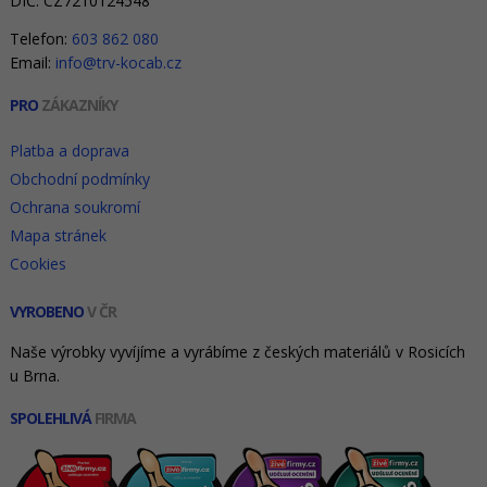
DIČ: CZ7210124548
Telefon:
603 862 080
Email:
info@trv-kocab.cz
PRO
ZÁKAZNÍKY
Platba a doprava
Obchodní podmínky
Ochrana soukromí
Mapa stránek
Cookies
VYROBENO
V ČR
Naše výrobky vyvíjíme a vyrábíme z českých materiálů v Rosicích
u Brna.
SPOLEHLIVÁ
FIRMA