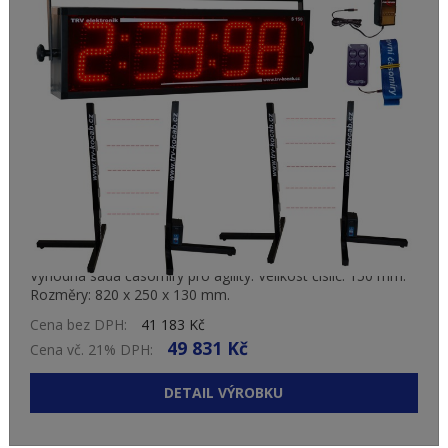
ČASOMÍRA AGILITY - BEZDRÁTOVÁ
SADA 150
Výhodná sada časomíry pro agility. Velikost číslic: 150 mm.
Rozměry: 820 x 250 x 130 mm.
Cena bez DPH:
41 183 Kč
49 831 Kč
Cena vč. 21% DPH:
DETAIL VÝROBKU