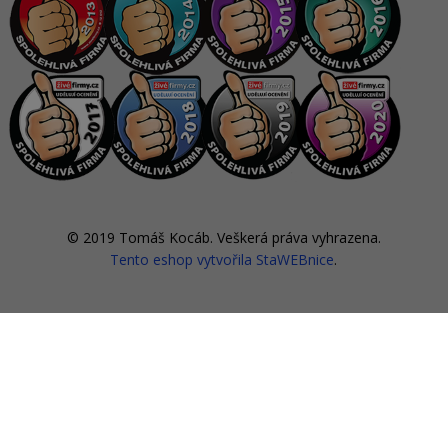
© 2019 Tomáš Kocáb. Veškerá práva vyhrazena.
Tento eshop vytvořila StaWEBnice
.