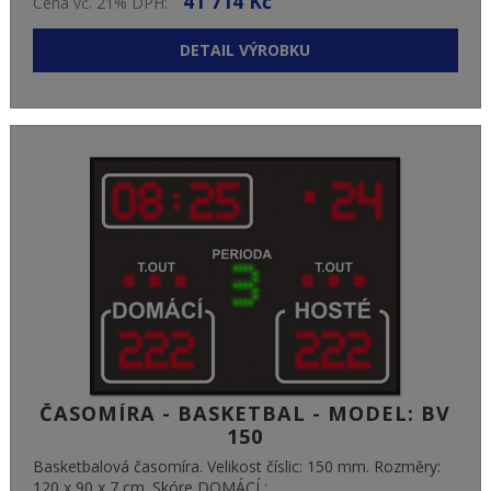
41 714 Kč
Cena vč. 21% DPH:
DETAIL VÝROBKU
ČASOMÍRA - BASKETBAL - MODEL: BV
150
Basketbalová časomíra. Velikost číslic: 150 mm. Rozměry:
120 x 90 x 7 cm. Skóre DOMÁCÍ :...