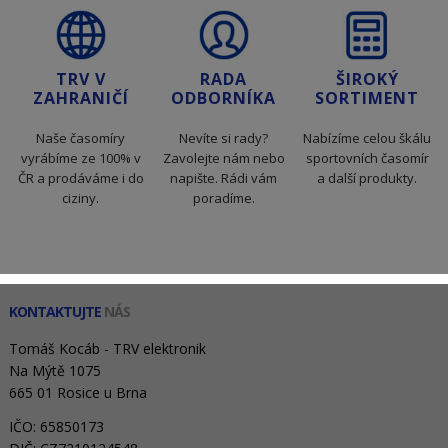
TRV V
RADA
ŠIROKÝ
ZAHRANIČÍ
ODBORNÍKA
SORTIMENT
Naše časomíry
Nevíte si rady?
Nabízíme celou škálu
vyrábíme ze 100% v
Zavolejte nám nebo
sportovních časomír
ČR a prodáváme i do
napište. Rádi vám
a další produkty.
ciziny.
poradíme.
KONTAKTUJTE
NÁS
Tomáš Kocáb - TRV elektronik
Na Mýtě 1075
665 01 Rosice u Brna
IČO: 65850173